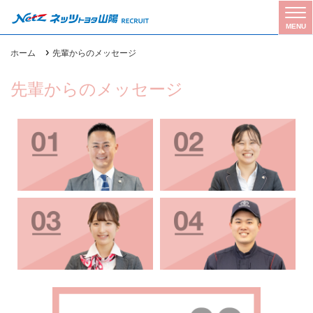
Tog
MENU
gle
navi
›
ホーム
先輩からのメッセージ
gati
on
先輩からのメッセージ