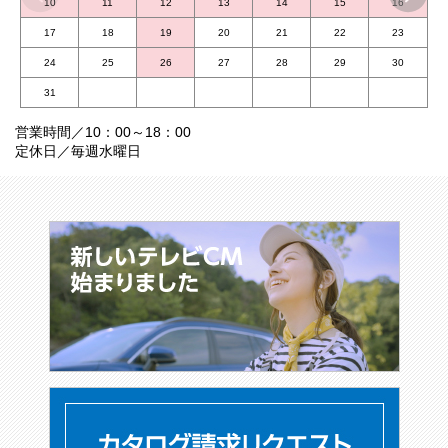
10
11
12
13
14
15
16
2025.08.05
新車
17
18
19
20
21
22
23
シエンタ 一部改良
24
25
26
27
28
29
30
2025.07.10
新車
31
クラウン スポーツ 一部改良
営業時間／10：00～18：00
定休日／毎週水曜日
2023.05.15
お知らせ
ネッツ山陽のインスタグラムはコチラ