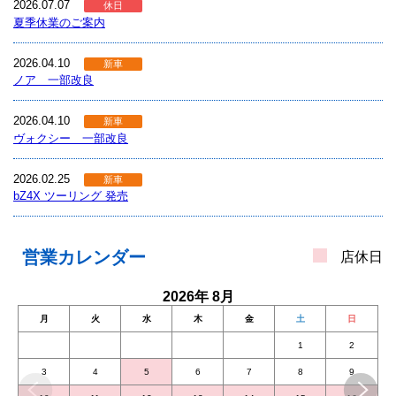
2026.07.07
休日
夏季休業のご案内
2026.04.10
新車
ノア 一部改良
2026.04.10
新車
ヴォクシー 一部改良
2026.02.25
新車
bZ4X ツーリング 発売
2026.02.19
新車
新型 RAV4 発売
営業カレンダー
店休日
2025.10.09
2026年 8月
新車
bZ4X 一部改良
月
火
水
木
金
土
日
1
2
2025.08.26
お知らせ
営業時間変更のお知らせ
3
4
5
6
7
8
9