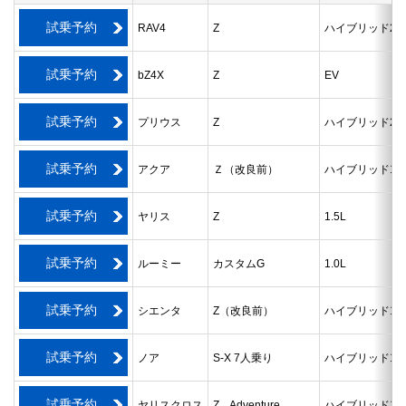
試乗予約
RAV4
Z
ハイブリッド2.5
試乗予約
bZ4X
Z
EV
試乗予約
プリウス
Z
ハイブリッド2.0
試乗予約
アクア
Ｚ（改良前）
ハイブリッド1.
試乗予約
ヤリス
Z
1.5L
試乗予約
ルーミー
カスタムG
1.0L
試乗予約
シエンタ
Z（改良前）
ハイブリッド1.5
試乗予約
ノア
S-X 7人乗り
ハイブリッド1.8
試乗予約
ヤリスクロス
Z Adventure
ハイブリッド1.5