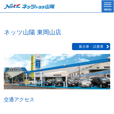
Tog
MENU
gle
navi
gati
on
ネッツ山陽 東岡山店
展示車・試乗車
交通アクセス