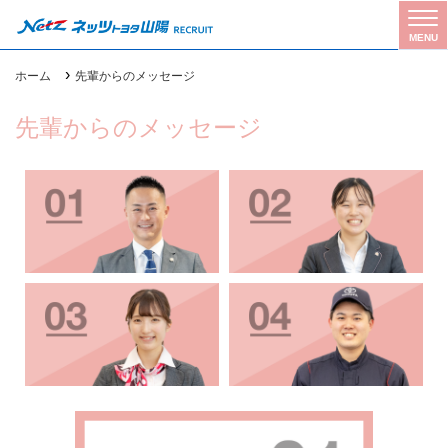
Tog
MENU
gle
navi
›
ホーム
先輩からのメッセージ
gati
on
先輩からのメッセージ