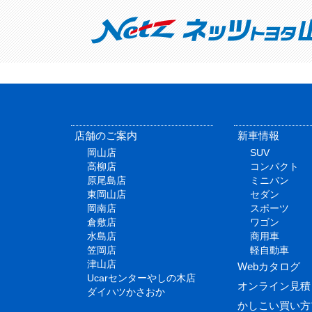
店舗のご案内
新車情報
岡山店
SUV
高柳店
コンパクト
原尾島店
ミニバン
東岡山店
セダン
岡南店
スポーツ
倉敷店
ワゴン
水島店
商用車
笠岡店
軽自動車
津山店
Webカタログ
Ucarセンターやしの木店
オンライン見積
ダイハツかさおか
かしこい買い方