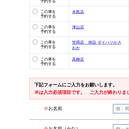
予約する
この車を
水島店
予約する
この車を
津山店
予約する
この車を
笠岡店 併設 ダイハツかさ
予約する
おか
この車を
高柳店
予約する
下記フォームにご入力をお願いします。
※は入力必須項目です。 ご入力が終わりま
お名前
お名前（かな）