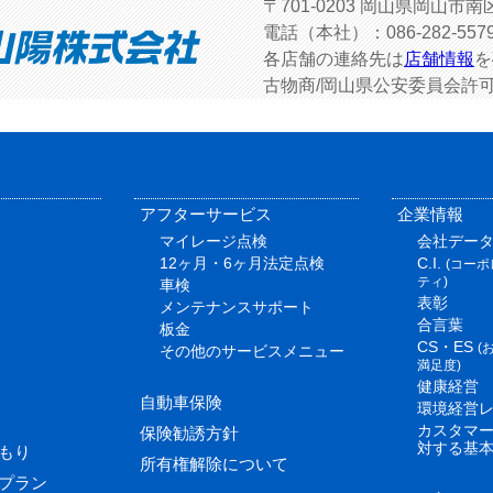
〒701-0203 岡山県岡山市南
電話（本社）：086-282-557
各店舗の連絡先は
店舗情報
を
古物商/岡山県公安委員会許可／許
アフターサービス
企業情報
マイレージ点検
会社デー
12ヶ月・6ヶ月法定点検
C.I.
(コー
ティ)
車検
表彰
メンテナンスサポート
合言葉
板金
CS・ES
(
その他のサービスメニュー
満足度)
健康経営
自動車保険
環境経営
カスタマ
保険勧誘方針
対する基
もり
所有権解除について
プラン