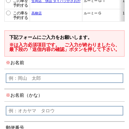
この車を
笠岡店 併設 ダイハツかさおか
ルーミー G-Ｔ
1.0
予約する
この車を
高柳店
ルーミー G
1.0
予約する
下記フォームにご入力をお願いします。
※は入力必須項目です。 ご入力が終わりましたら、
最下段の「送信内容の確認」ボタンを押して下さい。
お名前
お名前（かな）
郵便番号