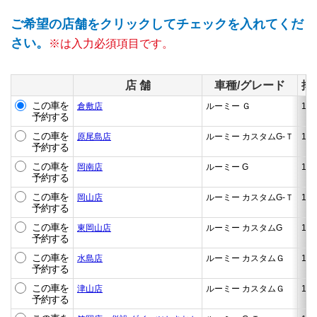
ご希望の店舗をクリックしてチェックを入れてくだ
さい。
※は入力必須項目です。
店 舗
車種/グレード
排
この車を
倉敷店
ルーミー Ｇ
1.0
予約する
この車を
原尾島店
ルーミー カスタムG-Ｔ
1.0
予約する
この車を
岡南店
ルーミー G
1.0
予約する
この車を
岡山店
ルーミー カスタムG-Ｔ
1.0
予約する
この車を
東岡山店
ルーミー カスタムG
1.0
予約する
この車を
水島店
ルーミー カスタムＧ
1.0
予約する
この車を
津山店
ルーミー カスタムＧ
1.0
予約する