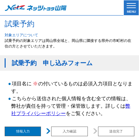
Tog
MENU
gle
試乗予約
navi
gati
on
対象エリアについて
試乗予約の対象エリアは岡山県全域と、岡山県に隣接する県外の市町村の在
住の方とさせていただきます。
試乗予約 申し込みフォーム
●
項目名に
※
の付いているものは必須入力項目となりま
す。
●
こちらから送信された個人情報を含む全ての情報は、
弊社が責任を持って管理・保管致します。詳しくは
弊
社プライバシーポリシー
をご覧ください。
情報入力
入力確認
送信完了