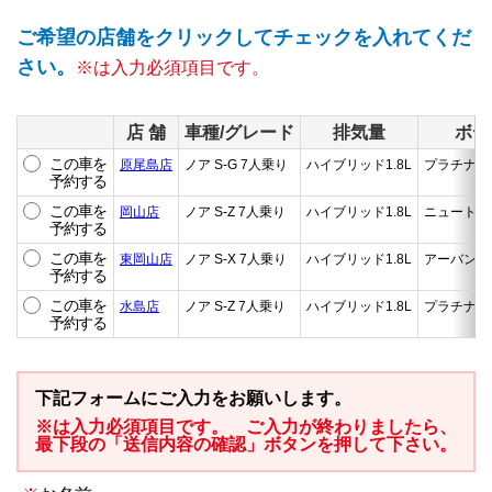
ご希望の店舗をクリックしてチェックを入れてくだ
さい。
※は入力必須項目です。
店 舗
車種/グレード
排気量
ボデ
この車を
原尾島店
ノア S-G 7人乗り
ハイブリッド1.8L
プラチナホ
予約する
この車を
岡山店
ノア S-Z 7人乗り
ハイブリッド1.8L
ニュートラ
予約する
この車を
東岡山店
ノア S-X 7人乗り
ハイブリッド1.8L
アーバンロ
予約する
この車を
水島店
ノア S-Z 7人乗り
ハイブリッド1.8L
プラチナホ
予約する
下記フォームにご入力をお願いします。
※は入力必須項目です。 ご入力が終わりましたら、
最下段の「送信内容の確認」ボタンを押して下さい。