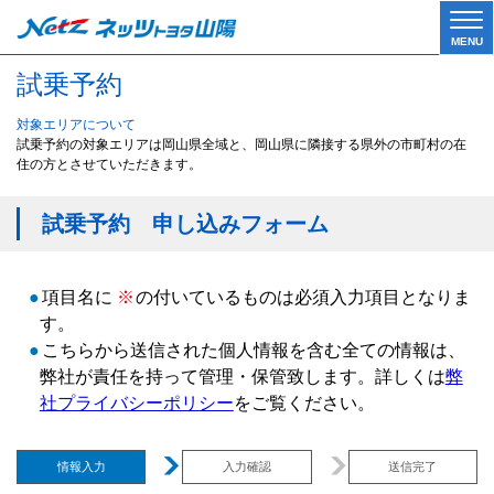
Tog
MENU
gle
試乗予約
navi
gati
on
対象エリアについて
試乗予約の対象エリアは岡山県全域と、岡山県に隣接する県外の市町村の在
住の方とさせていただきます。
試乗予約 申し込みフォーム
●
項目名に
※
の付いているものは必須入力項目となりま
す。
●
こちらから送信された個人情報を含む全ての情報は、
弊社が責任を持って管理・保管致します。詳しくは
弊
社プライバシーポリシー
をご覧ください。
情報入力
入力確認
送信完了