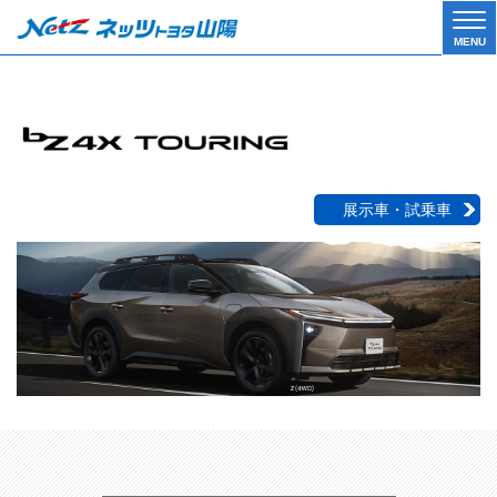
Tog
MENU
gle
navi
gati
on
展示車・試乗車