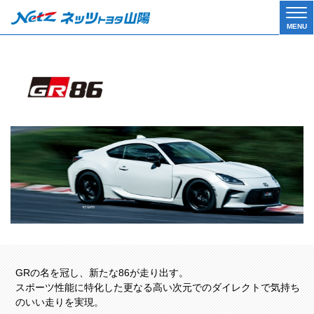
Tog
MENU
gle
navi
gati
on
GRの名を冠し、新たな86が走り出す。
スポーツ性能に特化した更なる高い次元でのダイレクトで気持ち
のいい走りを実現。